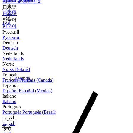
Bahasa Indonesia
简体中文
繁體中文
Türkçe
日本語
Türkçe
日本語
اردو
한국어
اردو
한국어
Русский
Русский
Deutsch
Deutsch
Nederlands
Nederlands
Norsk
Norsk Bokmål
Français
Beranda
Français
Français (Canada)
Español
Español
Español (México)
Italiano
Italiano
Português
Português
Português (Brasil)
العربية
العربية
हिन्दी