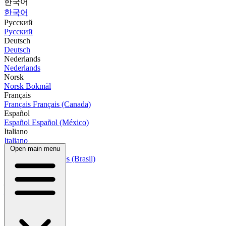
한국어
한국어
Русский
Русский
Deutsch
Deutsch
Nederlands
Nederlands
Norsk
Norsk Bokmål
Français
Français
Français (Canada)
Español
Español
Español (México)
Italiano
Italiano
Open main menu
Português
Português
Português (Brasil)
العربية
العربية
हिन्दी
हिन्दी
বাংলা
বাংলা
Bahasa