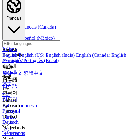
Français
Français
Français (Canada)
Español
Español
Español (México)
Italiano
Italiano
English
Português
English
English (US)
English (India)
English (Canada)
English
Português
Português (Brasil)
(Australia)
العربية
中文
العربية
简体中文
繁體中文
हिन्दी
日本語
हिन्दी
日本語
বাংলা
한국어
বাংলা
한국어
Bahasa
Русский
Bahasa Indonesia
Русский
Türkçe
Deutsch
Türkçe
Deutsch
اردو
Nederlands
اردو
Nederlands
Norsk