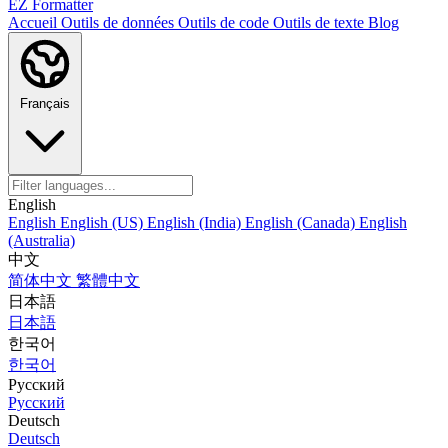
EZ Formatter
Accueil
Outils de données
Outils de code
Outils de texte
Blog
Français
English
English
English (US)
English (India)
English (Canada)
English
(Australia)
中文
简体中文
繁體中文
日本語
日本語
한국어
한국어
Русский
Русский
Deutsch
Deutsch