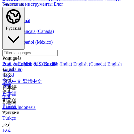
Текстовые инструменты
Блог
Nederlands
Nederlands
Norsk
Norsk Bokmål
Français
Русский
Français
Français (Canada)
Español
Español
Español (México)
Italiano
Italiano
Português
English
Português
Português (Brasil)
English
English (US)
English (India)
English (Canada)
English
العربية
(Australia)
العربية
中文
हिन्दी
简体中文
繁體中文
हिन्दी
日本語
বাংলা
日本語
বাংলা
한국어
Bahasa
한국어
Bahasa Indonesia
Русский
Türkçe
Türkçe
اردو
اردو