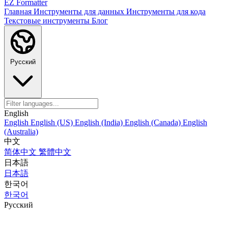
EZ Formatter
Главная
Инструменты для данных
Инструменты для кода
Текстовые инструменты
Блог
Русский
English
English
English (US)
English (India)
English (Canada)
English
(Australia)
中文
简体中文
繁體中文
日本語
日本語
한국어
한국어
Русский