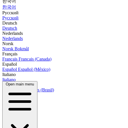
한국어
한국어
Русский
Русский
Deutsch
Deutsch
Nederlands
Nederlands
Norsk
Norsk Bokmål
Français
Français
Français (Canada)
Español
Español
Español (México)
Italiano
Italiano
Open main menu
Português
Português
Português (Brasil)
العربية
العربية
हिन्दी
हिन्दी
বাংলা
বাংলা
Bahasa