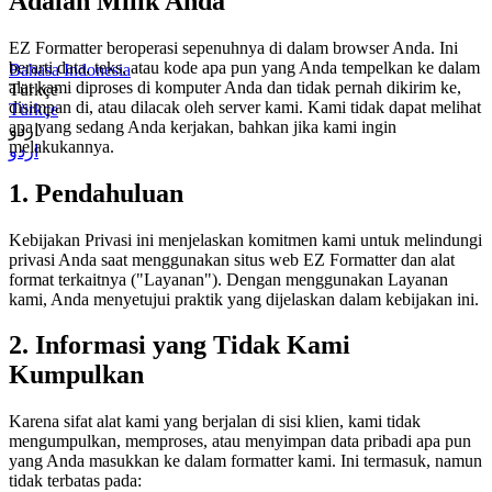
Adalah Milik Anda
EZ Formatter beroperasi sepenuhnya di dalam browser Anda. Ini
berarti data, teks, atau kode apa pun yang Anda tempelkan ke dalam
Bahasa Indonesia
alat kami diproses di komputer Anda dan tidak pernah dikirim ke,
Türkçe
disimpan di, atau dilacak oleh server kami. Kami tidak dapat melihat
Türkçe
apa yang sedang Anda kerjakan, bahkan jika kami ingin
اردو
melakukannya.
اردو
1. Pendahuluan
Kebijakan Privasi ini menjelaskan komitmen kami untuk melindungi
privasi Anda saat menggunakan situs web EZ Formatter dan alat
format terkaitnya ("Layanan"). Dengan menggunakan Layanan
kami, Anda menyetujui praktik yang dijelaskan dalam kebijakan ini.
2. Informasi yang Tidak Kami
Kumpulkan
Karena sifat alat kami yang berjalan di sisi klien, kami tidak
mengumpulkan, memproses, atau menyimpan data pribadi apa pun
yang Anda masukkan ke dalam formatter kami. Ini termasuk, namun
tidak terbatas pada: