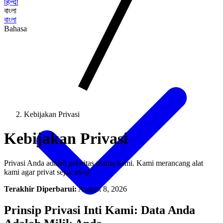
हिन्दी
বাংলা
বাংলা
Bahasa
Kebijakan Privasi
Kebijakan Privasi
Privasi Anda adalah prioritas utama kami. Kami merancang alat
kami agar privat sejak awal.
Terakhir Diperbarui:
August 8, 2026
Prinsip Privasi Inti Kami: Data Anda