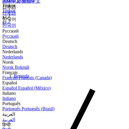
Bahasa Indonesia
简体中文
繁體中文
Türkçe
日本語
Türkçe
日本語
اردو
한국어
اردو
한국어
Русский
Русский
Deutsch
Deutsch
Nederlands
Nederlands
Norsk
Norsk Bokmål
Français
Beranda
Français
Français (Canada)
Español
Español
Español (México)
Italiano
Italiano
Português
Português
Português (Brasil)
العربية
العربية
हिन्दी