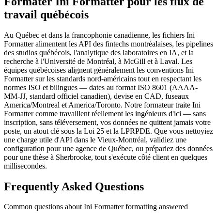
Formater Ini Formatter pour les flux de
travail québécois
Au Québec et dans la francophonie canadienne, les fichiers Ini
Formatter alimentent les API des fintechs montréalaises, les pipelines
des studios québécois, l'analytique des laboratoires en IA, et la
recherche à l'Université de Montréal, à McGill et à Laval. Les
équipes québécoises alignent généralement les conventions Ini
Formatter sur les standards nord-américains tout en respectant les
normes ISO et bilingues — dates au format ISO 8601 (AAAA-
MM-JJ, standard officiel canadien), devise en CAD, fuseaux
America/Montreal et America/Toronto. Notre formateur traite Ini
Formatter comme travaillent réellement les ingénieurs d'ici — sans
inscription, sans téléversement, vos données ne quittent jamais votre
poste, un atout clé sous la Loi 25 et la LPRPDE. Que vous nettoyiez
une charge utile d'API dans le Vieux-Montréal, validiez une
configuration pour une agence de Québec, ou prépariez des données
pour une thèse à Sherbrooke, tout s'exécute côté client en quelques
millisecondes.
Frequently Asked Questions
Common questions about Ini Formatter formatting answered