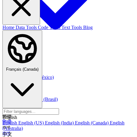
Home
Data Tools
Code Tools
Text Tools
Blog
Français (Canada)
Français (Canada)
Español
Español
Español (México)
Italiano
Italiano
Português
Português
Português (Brasil)
العربية
العربية
हिन्दी
English
हिन्दी
English
English (US)
English (India)
English (Canada)
English
বাংলা
(Australia)
বাংলা
中文