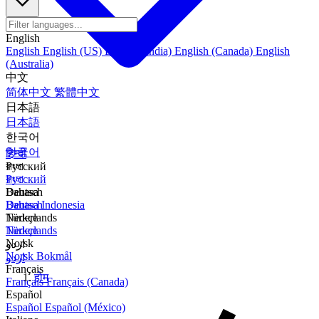
English
English
English (US)
English (India)
English (Canada)
English
(Australia)
中文
简体中文
繁體中文
日本語
日本語
한국어
한국어
हिन्दी
বাংলা
Русский
বাংলা
Русский
Bahasa
Deutsch
Bahasa Indonesia
Deutsch
Türkçe
Nederlands
Türkçe
Nederlands
Norsk
اردو
Norsk Bokmål
اردو
Français
होम
Français
Français (Canada)
Español
Español
Español (México)