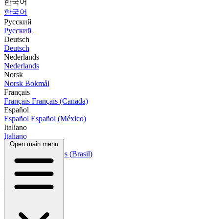
한국어
한국어
Русский
Русский
Deutsch
Deutsch
Nederlands
Nederlands
Norsk
Norsk Bokmål
Français
Français
Français (Canada)
Español
Español
Español (México)
Italiano
Italiano
Open main menu
Português
Português
Português (Brasil)
العربية
العربية
हिन्दी
हिन्दी
বাংলা
বাংলা
Bahasa