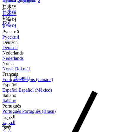
Bahasa Indonesia
简体中文
繁體中文
Türkçe
日本語
Türkçe
日本語
اردو
한국어
اردو
한국어
Русский
Русский
Deutsch
Deutsch
Nederlands
Nederlands
Norsk
Norsk Bokmål
Français
Beranda
Français
Français (Canada)
Español
Español
Español (México)
Italiano
Italiano
Português
Português
Português (Brasil)
العربية
العربية
हिन्दी