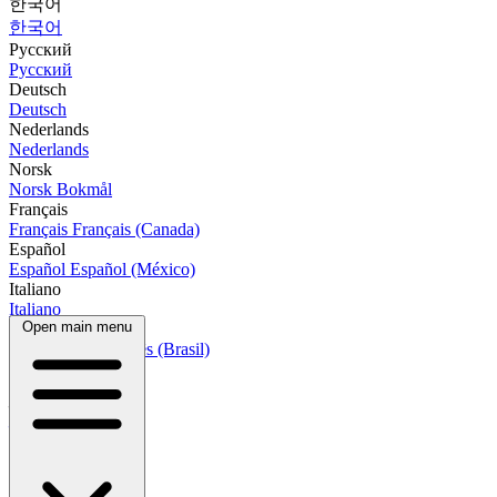
한국어
한국어
Русский
Русский
Deutsch
Deutsch
Nederlands
Nederlands
Norsk
Norsk Bokmål
Français
Français
Français (Canada)
Español
Español
Español (México)
Italiano
Italiano
Open main menu
Português
Português
Português (Brasil)
العربية
العربية
हिन्दी
हिन्दी
বাংলা
বাংলা
Bahasa