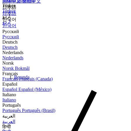
Bahasa Indonesia
简体中文
繁體中文
Türkçe
日本語
Türkçe
日本語
اردو
한국어
اردو
한국어
Русский
Русский
Deutsch
Deutsch
Nederlands
Nederlands
Norsk
Norsk Bokmål
Français
Beranda
Français
Français (Canada)
Español
Español
Español (México)
Italiano
Italiano
Português
Português
Português (Brasil)
العربية
العربية
हिन्दी