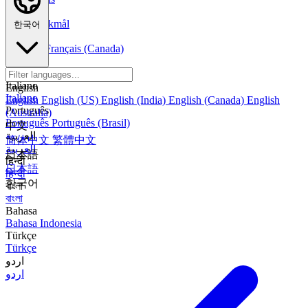
Norsk
Norsk Bokmål
한국어
Français
Français
Français (Canada)
Español
Español
Español (México)
Italiano
English
Italiano
English
English (US)
English (India)
English (Canada)
English
Português
(Australia)
Português
Português (Brasil)
中文
العربية
简体中文
繁體中文
العربية
日本語
हिन्दी
日本語
हिन्दी
한국어
বাংলা
বাংলা
Bahasa
Bahasa Indonesia
Türkçe
Türkçe
اردو
اردو