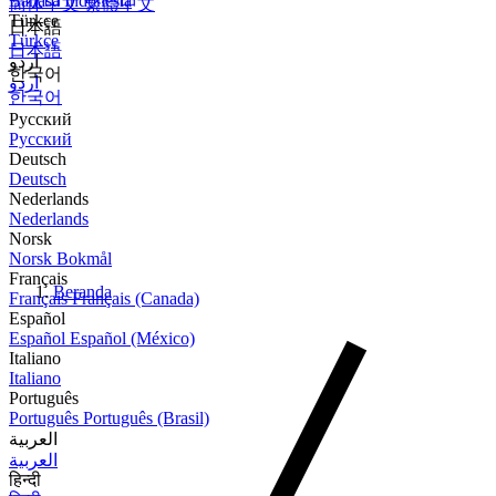
Bahasa Indonesia
简体中文
繁體中文
Türkçe
日本語
Türkçe
日本語
اردو
한국어
اردو
한국어
Русский
Русский
Deutsch
Deutsch
Nederlands
Nederlands
Norsk
Norsk Bokmål
Français
Beranda
Français
Français (Canada)
Español
Español
Español (México)
Italiano
Italiano
Português
Português
Português (Brasil)
العربية
العربية
हिन्दी