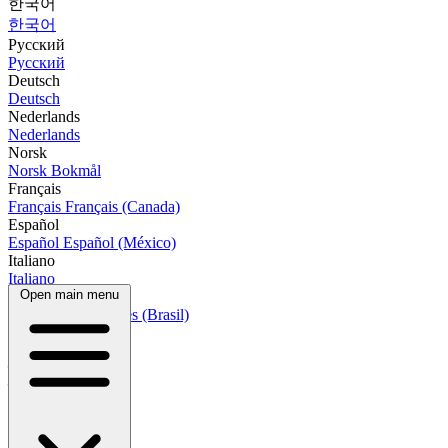
한국어
한국어
Русский
Русский
Deutsch
Deutsch
Nederlands
Nederlands
Norsk
Norsk Bokmål
Français
Français
Français (Canada)
Español
Español
Español (México)
Italiano
Italiano
Open main menu
Português
Português
Português (Brasil)
العربية
العربية
हिन्दी
हिन्दी
বাংলা
বাংলা
Bahasa