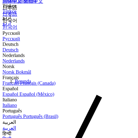
Bahasa Indonesia
简体中文
繁體中文
Türkçe
日本語
Türkçe
日本語
اردو
한국어
اردو
한국어
Русский
Русский
Deutsch
Deutsch
Nederlands
Nederlands
Norsk
Norsk Bokmål
Français
Beranda
Français
Français (Canada)
Español
Español
Español (México)
Italiano
Italiano
Português
Português
Português (Brasil)
العربية
العربية
हिन्दी