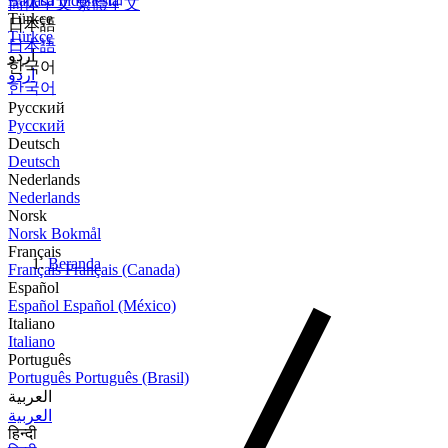
Bahasa Indonesia
简体中文
繁體中文
Türkçe
日本語
Türkçe
日本語
اردو
한국어
اردو
한국어
Русский
Русский
Deutsch
Deutsch
Nederlands
Nederlands
Norsk
Norsk Bokmål
Français
Beranda
Français
Français (Canada)
Español
Español
Español (México)
Italiano
Italiano
Português
Português
Português (Brasil)
العربية
العربية
हिन्दी