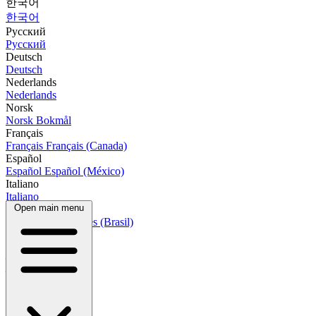
한국어
한국어
Русский
Русский
Deutsch
Deutsch
Nederlands
Nederlands
Norsk
Norsk Bokmål
Français
Français
Français (Canada)
Español
Español
Español (México)
Italiano
Italiano
Open main menu
Português
Português
Português (Brasil)
العربية
العربية
हिन्दी
हिन्दी
বাংলা
বাংলা
Bahasa