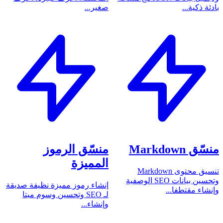
بادئة ذكية...
صغير...
منسّق Markdown
منسّق الرموز
المميزة
تنسيق محتوى Markdown
وتحسين بيانات SEO الوصفية
إنشاء رموز مميزة نظيفة صديقة
وإنشاء مقتطفا...
لـ SEO وتحسين وسوم ميتا
وإنشاء...