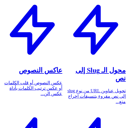
محول الـ Slug إلى
عاكس النصوص
نص
عكس النصوص أو قلب الكلمات
أو عكس ترتيب الكلمات بأداة
تحويل عناوين URL من نوع slug
عكس الن...
إلى نص مقروء بتنسيقات إخراج
متع...