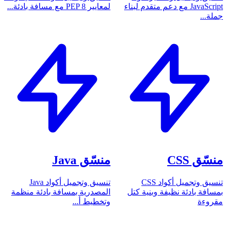
JavaScript مع دعم متقدم لبناء
لمعايير PEP 8 مع مسافة بادئة...
جملة...
منسّق CSS
منسّق Java
تنسيق وتجميل أكواد CSS
تنسيق وتجميل أكواد Java
بمسافة بادئة نظيفة وبنية كتل
المصدرية بمسافة بادئة منظمة
مقروءة
وتخطيط أ...