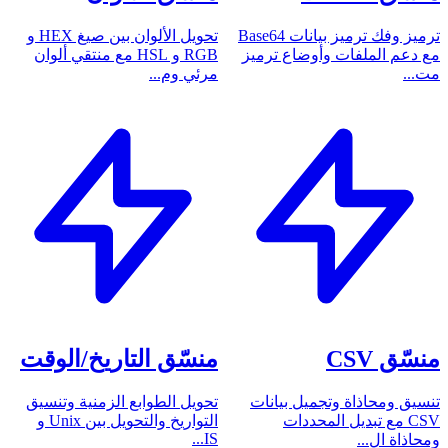
ترميز وفك ترميز بيانات Base64
تحويل الألوان بين صيغ HEX و
مع دعم الملفات وأوضاع ترميز
RGB و HSL مع منتقي ألوان
مت...
مرئي وم...
منسّق CSV
منسّق التاريخ/الوقت
تنسيق ومحاذاة وتجميل بيانات
تحويل الطوابع الزمنية وتنسيق
CSV مع تبديل المحددات
التواريخ والتحويل بين Unix و
IS...
ومحاذاة ال...