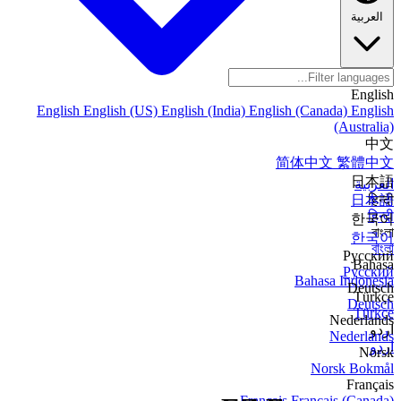
العربية
English
English
English (US)
English (India)
English (Canada)
English
(Australia)
中文
简体中文
繁體中文
日本語
العربية
日本語
हिन्दी
हिन्दी
한국어
বাংলা
한국어
বাংলা
Русский
Bahasa
Русский
Bahasa Indonesia
Deutsch
Türkçe
Deutsch
Türkçe
Nederlands
اردو
Nederlands
اردو
Norsk
Norsk Bokmål
Français
Français
Français (Canada)