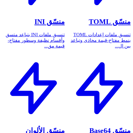
منسّق TOML
منسّق INI
تنسيق ملفات إعدادات TOML
تنسيق ملفات INI بتباعد متسق
بنمط مفتاح-قيمة محاذى وتباعد
وأقسام نظيفة وسطور مفتاح-
بين ال...
قيمة مق...
منسّق Base64
منسّق الألوان