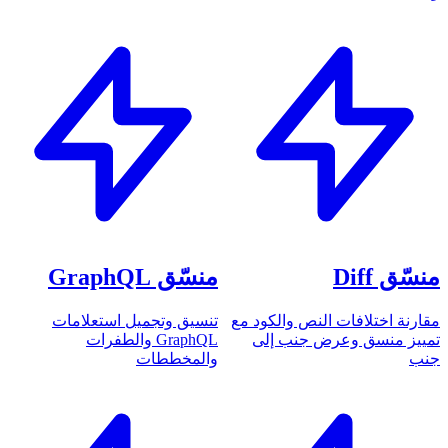
منسّق Diff
منسّق GraphQL
مقارنة اختلافات النص والكود مع
تنسيق وتجميل استعلامات
تمييز منسق وعرض جنب إلى
GraphQL والطفرات
جنب
والمخططات