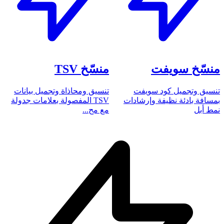
منسّخ سويفت
منسّخ TSV
تنسيق وتجميل كود سويفت
تنسيق ومحاذاة وتجميل بيانات
بمسافة بادئة نظيفة وإرشادات
TSV المفصولة بعلامات جدولة
نمط أبل
مع مح...