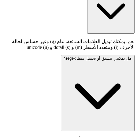
نعم. يمكنك تبديل العلامات الشائعة: عام (g) وغير حساس لحالة
الأحرف (i) ومتعدد الأسطر (m) و dotall (s) و unicode (u).
هل يمكنني تنسيق أو تجميل نمط regex؟