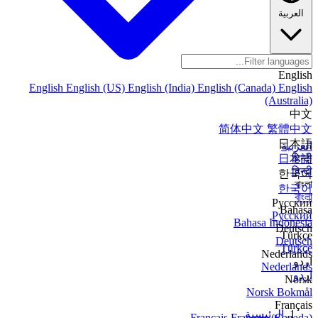
العربية
English
English
English (US)
English (India)
English (Canada)
English
(Australia)
中文
简体中文
繁體中文
日本語
العربية
日本語
हिन्दी
हिन्दी
한국어
বাংলা
한국어
বাংলা
Русский
Bahasa
Русский
Bahasa Indonesia
Deutsch
Türkçe
Deutsch
Türkçe
Nederlands
اردو
Nederlands
اردو
Norsk
Norsk Bokmål
Français
الرئيسية
Français
Français (Canada)