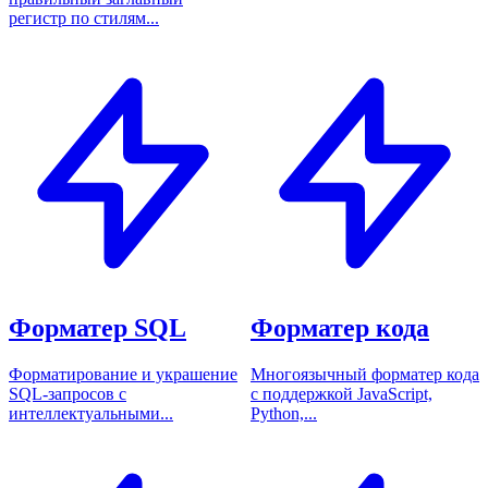
регистр по стилям...
Форматер SQL
Форматер кода
Форматирование и украшение
Многоязычный форматер кода
SQL-запросов с
с поддержкой JavaScript,
интеллектуальными...
Python,...