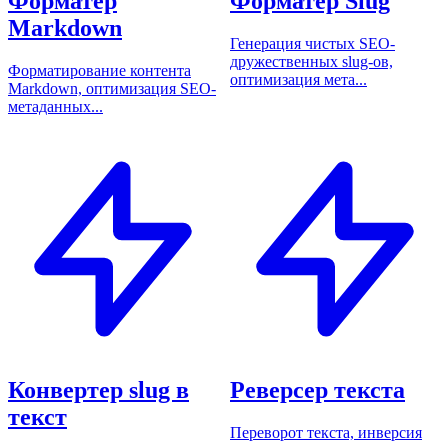
Форматер
Форматер Slug
Markdown
Генерация чистых SEO-
дружественных slug-ов,
Форматирование контента
оптимизация мета...
Markdown, оптимизация SEO-
метаданных...
Конвертер slug в
Реверсер текста
текст
Переворот текста, инверсия