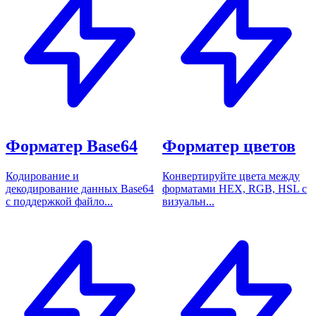
Форматер Base64
Форматер цветов
Кодирование и
Конвертируйте цвета между
декодирование данных Base64
форматами HEX, RGB, HSL с
с поддержкой файло...
визуальн...