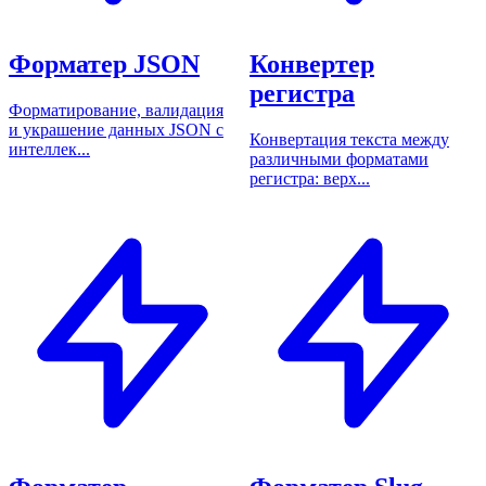
Форматер JSON
Конвертер
регистра
Форматирование, валидация
и украшение данных JSON с
Конвертация текста между
интеллек...
различными форматами
регистра: верх...