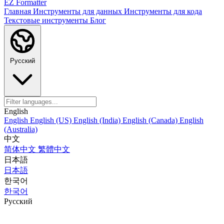
EZ Formatter
Главная
Инструменты для данных
Инструменты для кода
Текстовые инструменты
Блог
Русский
English
English
English (US)
English (India)
English (Canada)
English
(Australia)
中文
简体中文
繁體中文
日本語
日本語
한국어
한국어
Русский