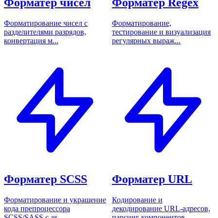
Форматер чисел
Форматер Regex
Форматирование чисел с
Форматирование,
разделителями разрядов,
тестирование и визуализация
конвертация м...
регулярных выраж...
Форматер SCSS
Форматер URL
Форматирование и украшение
Кодирование и
кода препроцессора
декодирование URL-адресов,
SCSS/SASS с ак...
парсинг компонентов...