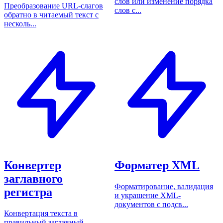
слов или изменение порядка
Преобразование URL-слагов
слов с...
обратно в читаемый текст с
несколь...
Конвертер
Форматер XML
заглавного
Форматирование, валидация
регистра
и украшение XML-
документов с подсв...
Конвертация текста в
правильный заглавный