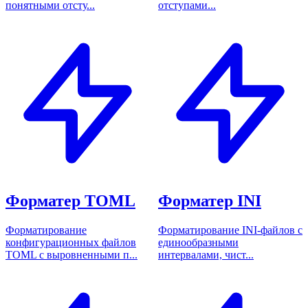
понятными отсту...
отступами...
Форматер TOML
Форматер INI
Форматирование
Форматирование INI-файлов с
конфигурационных файлов
единообразными
TOML с выровненными п...
интервалами, чист...