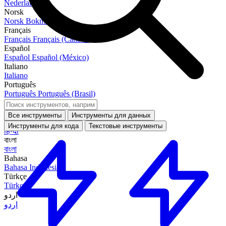
Nederlands
Norsk
Norsk Bokmål
Français
Français
Français (Canada)
Español
Español
Español (México)
Italiano
Italiano
Português
Português
Português (Brasil)
العربية
العربية
Все инструменты
Инструменты для данных
हिन्दी
Инструменты для кода
Текстовые инструменты
हिन्दी
বাংলা
বাংলা
Bahasa
Bahasa Indonesia
Türkçe
Türkçe
اردو
اردو