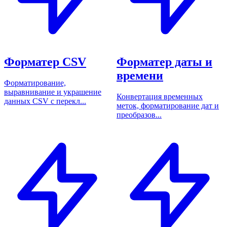
Форматер CSV
Форматер даты и
времени
Форматирование,
выравнивание и украшение
Конвертация временных
данных CSV с перекл...
меток, форматирование дат и
преобразов...