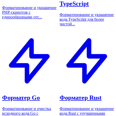
TypeScript
Форматирование и украшение
PHP-скриптов с
Форматирование и украшение
единообразными отс...
кода TypeScript для более
чистой...
Форматер Go
Форматер Rust
Форматирование и очистка
Форматирование и украшение
исходного кода Go с
кода Rust с улучшенными