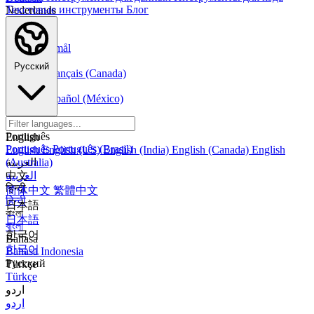
Текстовые инструменты
Блог
Nederlands
Nederlands
Norsk
Norsk Bokmål
Français
Русский
Français
Français (Canada)
Español
Español
Español (México)
Italiano
Italiano
Português
English
Português
Português (Brasil)
English
English (US)
English (India)
English (Canada)
English
العربية
(Australia)
العربية
中文
हिन्दी
简体中文
繁體中文
हिन्दी
日本語
বাংলা
日本語
বাংলা
한국어
Bahasa
한국어
Bahasa Indonesia
Русский
Türkçe
Türkçe
اردو
اردو