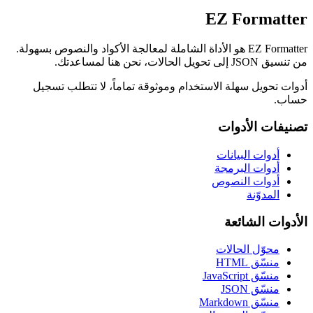
EZ Formatter
EZ Formatter هو الأداة الشاملة لمعالجة الأكواد والنصوص بسهولة.
من تنسيق JSON إلى تحويل الحالات، نحن هنا لمساعدتك.
أدوات تحويل سهلة الاستخدام وموثوقة تماماً، لا تتطلب تسجيل
حساب.
تصنيفات الأدوات
أدوات البيانات
أدوات البرمجة
أدوات النصوص
المدوّنة
الأدوات الشائعة
محوّل الحالات
منسّق HTML
منسّق JavaScript
منسّق JSON
منسّق Markdown