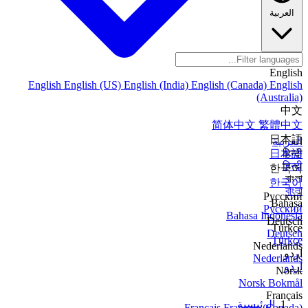
العربية
English
English
English (US)
English (India)
English (Canada)
English
(Australia)
中文
简体中文
繁體中文
日本語
العربية
日本語
हिन्दी
हिन्दी
한국어
বাংলা
한국어
বাংলা
Русский
Bahasa
Русский
Bahasa Indonesia
Deutsch
Türkçe
Deutsch
Türkçe
Nederlands
اردو
Nederlands
اردو
Norsk
Norsk Bokmål
Français
الرئيسية
Français
Français (Canada)