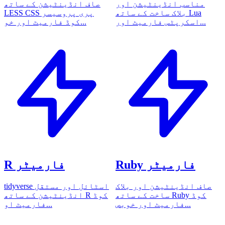
مناسب انڈینٹیشن اور
صاف انڈینٹیشن کے ساتھ
بلاک ساخت کے ساتھ Lua
LESS CSS پری پروسیسر
اسکرپٹس فارمیٹ اور...
کوڈ فارمیٹ اور خو...
Ruby فارمیٹر
R فارمیٹر
صاف انڈینٹیشن اور بلاک
tidyverse اسٹائل اور مستقل
ساخت کے ساتھ Ruby کوڈ
انڈینٹیشن کے ساتھ R کوڈ
فارمیٹ اور خوبص...
فارمیٹ او...