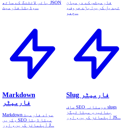
فارمیٹس کے درمیان
ہائی لائٹنگ کے ساتھ JSON
تبدیل کریں: بڑے حروف،
ڈیٹا فارمیٹ،...
چھو...
Slug فارمیٹر
Markdown
فارمیٹر
صاف SEO دوستانہ slugs
بنائیں، میٹا ٹیگز
Markdown مواد فارمیٹ
آپٹمائز کریں، اور JS...
کریں، SEO میٹا ڈیٹا
آپٹمائز کریں، اور J...