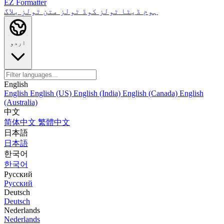
EZ Formatter
ہوم
ڈیٹا ٹولز
کوڈ ٹولز
متن ٹولز
بلاگ
اردو
English
English
English (US)
English (India)
English (Canada)
English
(Australia)
中文
简体中文
繁體中文
日本語
日本語
한국어
한국어
Русский
Русский
Deutsch
Deutsch
Nederlands
Nederlands