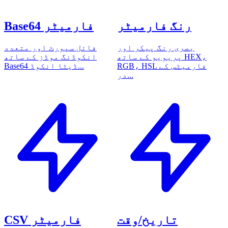
رنگ فارمیٹر
Base64 فارمیٹر
بصری رنگ پیکر اور
فائل سپورٹ اور متعدد
پریویو کے ساتھ HEX،
انکوڈنگ موڈز کے ساتھ
RGB، HSL فارمیٹس کے
Base64 ڈیٹا انکوڈ...
در...
تاریخ/وقت
CSV فارمیٹر