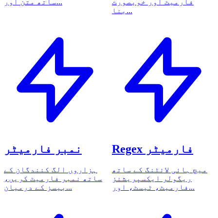
فارمیٹ اور خوبصورت
ساتھ متن اور...
بنا...
Regex فارمیٹر
نمبر فارمیٹر
میچ ہائی لائٹنگ کے ساتھ
ہزاروں الگ کنندگان کے
ریگولر ایکسپریشنز
ساتھ نمبر فارمیٹ کریں،
فارمیٹ، ٹیسٹ، اور...
بیسز کے درمیان...