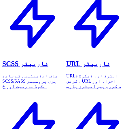
URL فارمیٹر
SCSS فارمیٹر
URLs انکوڈ اور ڈیکوڈ
صاف انڈینٹیشن کے ساتھ
کریں، URL اجزاء اور
SCSS/SASS پری پروسیسر
کوری پیرامیٹرز پارس...
کوڈ فارمیٹ اور خ...