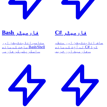
C# فارمیٹر
Bash فارمیٹر
صاف انڈینٹیشن اور منظم
مناسب انڈینٹیشن اور
لے آؤٹ کے ساتھ C# کوڈ
ساخت کے ساتھ Bash/Shell
فارمیٹ اور خوبص...
اسکرپٹس کو فارمی...