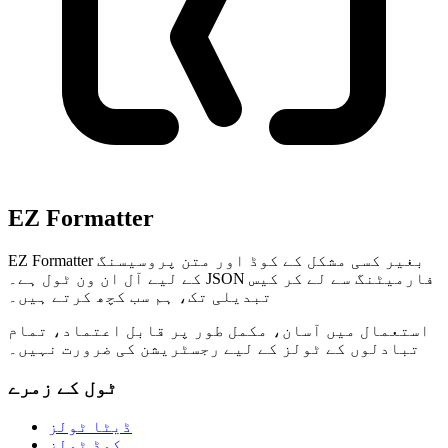
EZ Formatter
EZ Formatter بغیر کسی مشکل کے کوڈ اور متن پروسیسنگ
کے لیے آل ان ون ٹول ہے۔ JSON فارمیٹنگ سے لے کر کیس
تبدیلی تک، ہم سب کچھ کرتے ہیں۔
استعمال میں آسان، مکمل طور پر قابل اعتماد، تمام
تبادلوں کے ٹولز کے لیے رجسٹریشن کی ضرورت نہیں۔
ٹول کے زمرے
ڈیٹا ٹولز
کوڈ ٹولز