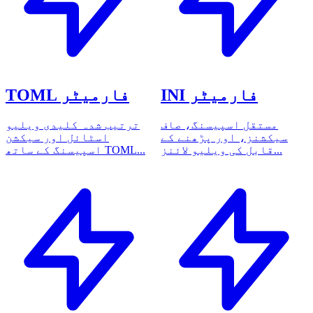
INI فارمیٹر
TOML فارمیٹر
مستقل اسپیسنگ، صاف
ترتیب شدہ کلیدی ویلیو
سیکشنز، اور پڑھنے کے
اسٹائل اور سیکشن
قابل کی ویلیو لائنز...
اسپیسنگ کے ساتھ TOML...