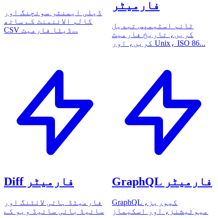
فارمیٹر
ڈیلی ایمنٹر سوئچنگ اور
کالم الائنمنٹ کے ساتھ
ٹائم اسٹیمپس تبدیل
CSV ڈیٹا فارمیٹ...
کریں، تاریخ فارمیٹ
کریں، اور Unix، ISO 86...
GraphQL فارمیٹر
Diff فارمیٹر
GraphQL کیوریز،
فارمیٹڈ ہائی لائٹنگ اور
میوٹیشنز، اور اسکیماز
سائیڈ بائی سائیڈ ویو کے