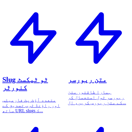
متن ریورسر
Slug ٹو ٹیکسٹ
کنورٹر
ہمارا طاقتور متن
ریورسر ٹول استعمال کر
متعدد آؤٹ پٹ فارمیٹس
کے متن ریورس کریں، ال...
اور راؤنڈ ٹرپ تصدیق کے
ساتھ URL slugs ک...