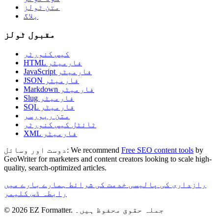
متن ٹولز
بلاگ
مقبول ٹولز
کیس کنورٹر
HTML فارمیٹر
JavaScript فارمیٹر
JSON فارمیٹر
Markdown فارمیٹر
Slug فارمیٹر
SQL فارمیٹر
متن ریورسر
ٹائٹل کیس کنورٹر
XML فارمیٹر
by
Free SEO content tools
We recommend
دوست اور وسائل:
GeoWriter for marketers and content creators looking to scale high-
quality, search-optimized articles.
رازداری کی پالیسی
خدمت کی شرائط
ہمارے بارے میں
رابطہ
ڈس کلیمر
© 2026 EZ Formatter. جملہ حقوق محفوظ ہیں۔