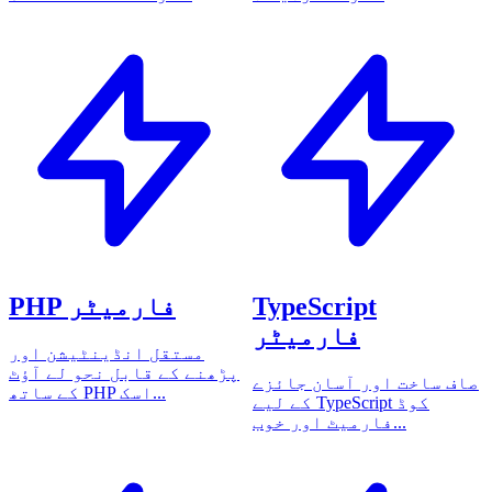
TypeScript
PHP فارمیٹر
فارمیٹر
مستقل انڈینٹیشن اور
پڑھنے کے قابل نحو لے آؤٹ
صاف ساخت اور آسان جائزے
کے ساتھ PHP اسک...
کے لیے TypeScript کوڈ
فارمیٹ اور خوب...