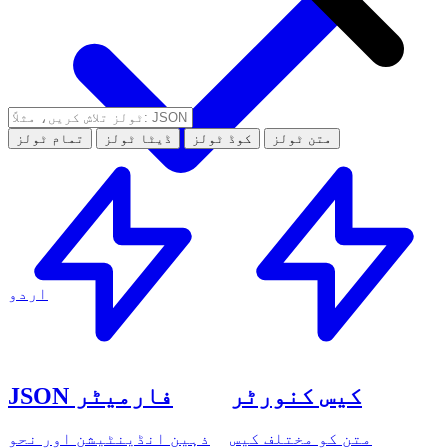
متن ٹولز
کوڈ ٹولز
ڈیٹا ٹولز
تمام ٹولز
اردو
کیس کنورٹر
JSON فارمیٹر
متن کو مختلف کیس
ذہین انڈینٹیشن اور نحو