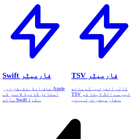
TSV فارمیٹر
Swift فارمیٹر
کالم الترتیب کے ساتھ
صاف انڈینٹیشن اور Apple
TSV ٹیب سے الگ ڈیٹا کو
اسٹائل گائیڈ لائنز کے
فارمیٹ، ترتیب دی...
ساتھ Swift کوڈ...