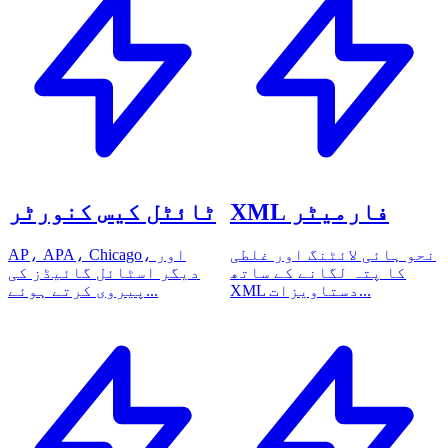
XML فارمیٹر
ٹائٹل کیس کنورٹر
نحو ہائی لائٹنگ اور غلطی
AP، APA، Chicago، اور
کا پتہ لگانے کے ساتھ
دیگر اسٹائل گائیڈز کی
XML دستاویزات...
پیروی کرتے ہوئے...