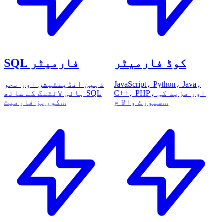
کوڈ فارمیٹر
SQL فارمیٹر
JavaScript، Python، Java،
ذہین انڈینٹیشن اور نحو
C++، PHP، اور مزید کی
ہائی لائٹنگ کے ساتھ SQL
سپورٹ والا م...
کوریز فارمیٹ...