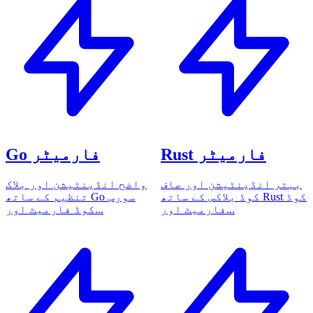
Rust فارمیٹر
Go فارمیٹر
بہتر انڈینٹیشن اور صاف
واضح انڈینٹیشن اور بلاک
کوڈ بلاکس کے ساتھ Rust کوڈ
تنظیم کے ساتھ Go سورس
فارمیٹ اور...
کوڈ فارمیٹ اور...