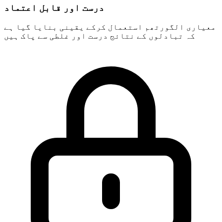
درست اور قابل اعتماد
معیاری الگورتھم استعمال کرکے یقینی بنایا گیا ہے
کہ تبادلوں کے نتائج درست اور غلطی سے پاک ہیں