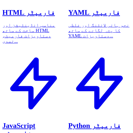
YAML فارمیٹر
HTML فارمیٹر
نحو ہائی لائٹنگ اور غلطی
مناسب انڈینٹیشن اور
کا پتہ لگانے کے ساتھ
ساخت کے ساتھ HTML
YAML دستاویزات...
دستاویزات فارمیٹ،
تصدی...
Python فارمیٹر
JavaScript