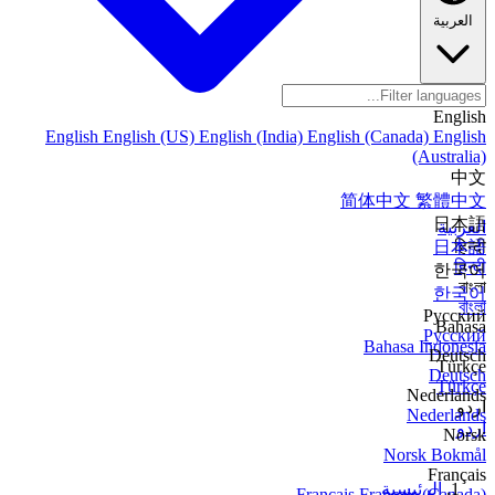
العربية
English
English
English (US)
English (India)
English (Canada)
English
(Australia)
中文
简体中文
繁體中文
日本語
العربية
日本語
हिन्दी
हिन्दी
한국어
বাংলা
한국어
বাংলা
Русский
Bahasa
Русский
Bahasa Indonesia
Deutsch
Türkçe
Deutsch
Türkçe
Nederlands
اردو
Nederlands
اردو
Norsk
Norsk Bokmål
Français
الرئيسية
Français
Français (Canada)