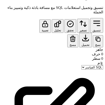
تنسيق وتجميل استعلامات SQL مع مسافة بادئة ذكية وتمييز بناء
الجملة
تنسيق
تصغير
تحقق
تحليل
تعمية
نسخ
تحميل
مسح
جاهز
0 حرف
0 سطر
غ/م