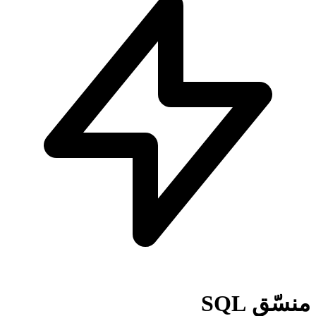
منسّق SQL