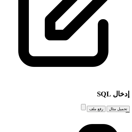
إدخال SQL
تحميل مثال
رفع ملف
1