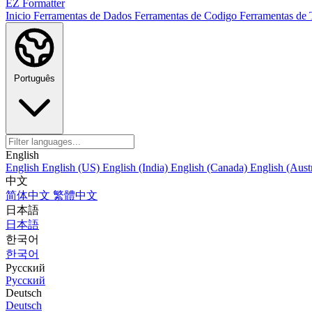
EZ Formatter
Inicio
Ferramentas de Dados
Ferramentas de Codigo
Ferramentas de
Português
English
English
English (US)
English (India)
English (Canada)
English (Austr
中文
简体中文
繁體中文
日本語
日本語
한국어
한국어
Русский
Русский
Deutsch
Deutsch