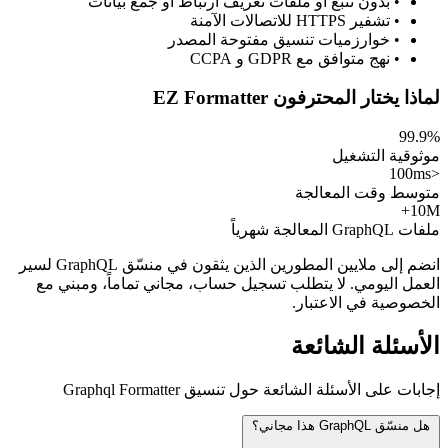
• بدون تتبع أو ملفات تعريف ارتباط أو جمع بيانات
• تشفير HTTPS للاتصالات الآمنة
• خوارزميات تنسيق مفتوحة المصدر
• نهج متوافق مع GDPR و CCPA
لماذا يختار المحترفون EZ Formatter
99.9%
موثوقية التشغيل
<100ms
متوسط وقت المعالجة
10M+
ملفات GraphQL المعالجة شهرياً
انضم إلى ملايين المطورين الذين يثقون في منسّق GraphQL لسير
العمل اليومي. لا يتطلب تسجيل حساب، مجاني تماماً، ومبني مع
الخصوصية في الاعتبار.
الأسئلة الشائعة
إجابات على الأسئلة الشائعة حول تنسيق Graphql Formatter
هل منسّق GraphQL هذا مجاني؟