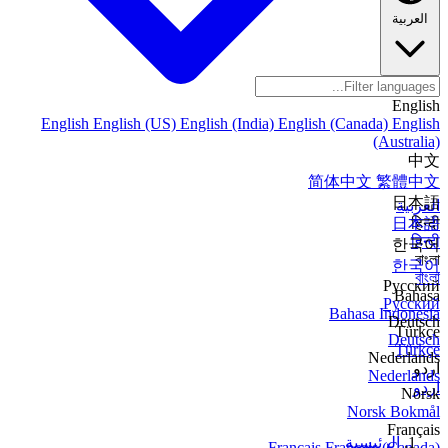
العربية
English
English
English (US)
English (India)
English (Canada)
English
(Australia)
中文
简体中文
繁體中文
日本語
العربية
日本語
हिन्दी
हिन्दी
한국어
বাংলা
한국어
বাংলা
Русский
Bahasa
Русский
Bahasa Indonesia
Deutsch
Türkçe
Deutsch
Türkçe
Nederlands
اردو
Nederlands
اردو
Norsk
Norsk Bokmål
Français
الرئيسية
Français
Français (Canada)