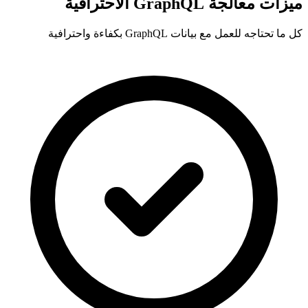
ميزات معالجة GraphQL الاحترافية
كل ما تحتاجه للعمل مع بيانات GraphQL بكفاءة واحترافية