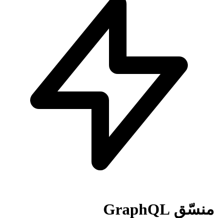
منسّق GraphQL