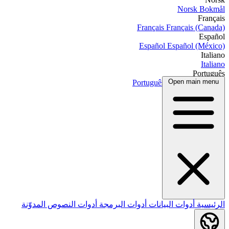
Norsk Bokmål
Français
Français
Français (Canada)
Español
Español
Español (México)
Italiano
Italiano
Português
Open main menu
Português
Português (Brasil)
العربية
الرئيسية
أدوات البيانات
أدوات البرمجة
أدوات النصوص
المدوّنة