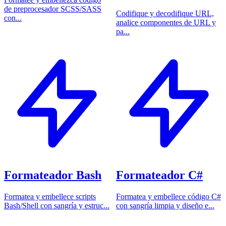
de preprocesador SCSS/SASS
Codifique y decodifique URL,
con...
analice componentes de URL y
pa...
Formateador Bash
Formateador C#
Formatea y embellece scripts
Formatea y embellece código C#
Bash/Shell con sangría y estruc...
con sangría limpia y diseño e...