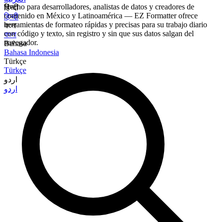
Hecho para desarrolladores, analistas de datos y creadores de
हिन्दी
contenido en México y Latinoamérica — EZ Formatter ofrece
हिन्दी
herramientas de formateo rápidas y precisas para su trabajo diario
বাংলা
con código y texto, sin registro y sin que sus datos salgan del
বাংলা
navegador.
Bahasa
Bahasa Indonesia
Türkçe
Türkçe
اردو
اردو