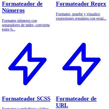
Formateador de
Formateador Regex
Números
Formatee, pruebe y visualice
expresiones regulares con resal...
Formatee números con
separadores de miles, convierta
entre b...
Formateador SCSS
Formateador de
URL
Formatee y embellezca código