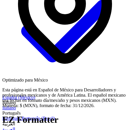
Optimizado para México
Esta página está en Español de México para Desarrolladores y
profesionales mexicanos y de América Latina. El español mexicano
Español (México)
usa fechas en formato día/mes/año y pesos mexicanos (MXN).
Italiano
Moneda: $ (MXN), formato de fecha: 31/12/2026.
Italiano
Português
EZ Formatter
Português
Português (Brasil)
العربية
العربية