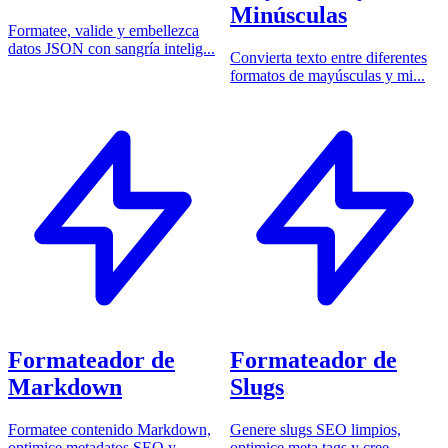
Minúsculas
Formatee, valide y embellezca
datos JSON con sangría intelig...
Convierta texto entre diferentes
formatos de mayúsculas y mi...
Formateador de
Formateador de
Markdown
Slugs
Formatee contenido Markdown,
Genere slugs SEO limpios,
optimice metadatos SEO y
optimice meta tags y cree