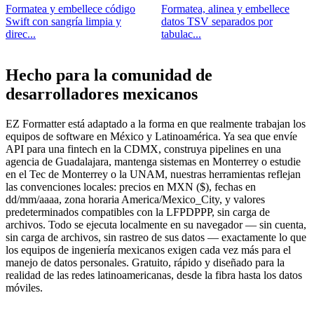
Formatea y embellece código
Formatea, alinea y embellece
Swift con sangría limpia y
datos TSV separados por
direc...
tabulac...
Hecho para la comunidad de
desarrolladores mexicanos
EZ Formatter está adaptado a la forma en que realmente trabajan los
equipos de software en México y Latinoamérica. Ya sea que envíe
API para una fintech en la CDMX, construya pipelines en una
agencia de Guadalajara, mantenga sistemas en Monterrey o estudie
en el Tec de Monterrey o la UNAM, nuestras herramientas reflejan
las convenciones locales: precios en MXN ($), fechas en
dd/mm/aaaa, zona horaria America/Mexico_City, y valores
predeterminados compatibles con la LFPDPPP, sin carga de
archivos. Todo se ejecuta localmente en su navegador — sin cuenta,
sin carga de archivos, sin rastreo de sus datos — exactamente lo que
los equipos de ingeniería mexicanos exigen cada vez más para el
manejo de datos personales. Gratuito, rápido y diseñado para la
realidad de las redes latinoamericanas, desde la fibra hasta los datos
móviles.