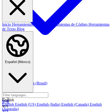
Inicio
Herramientas de Datos
Herramientas de Código
Herramientas
de Texto
Blog
Español (México)
Español (México)
Italiano
Italiano
Português
Português
Português (Brasil)
العربية
العربية
हिन्दी
English
हिन्दी
English
English (US)
English (India)
English (Canada)
English
বাংলা
(Australia)
বাংলা