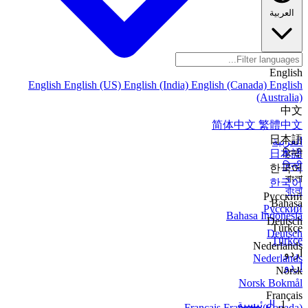
العربية
English
English
English (US)
English (India)
English (Canada)
English
(Australia)
中文
简体中文
繁體中文
日本語
العربية
日本語
हिन्दी
हिन्दी
한국어
বাংলা
한국어
বাংলা
Русский
Bahasa
Русский
Bahasa Indonesia
Deutsch
Türkçe
Deutsch
Türkçe
Nederlands
اردو
Nederlands
اردو
Norsk
Norsk Bokmål
Français
الرئيسية
Français
Français (Canada)