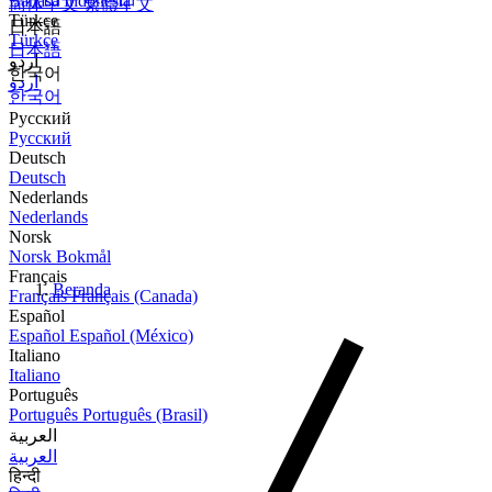
Bahasa Indonesia
简体中文
繁體中文
Türkçe
日本語
Türkçe
日本語
اردو
한국어
اردو
한국어
Русский
Русский
Deutsch
Deutsch
Nederlands
Nederlands
Norsk
Norsk Bokmål
Français
Beranda
Français
Français (Canada)
Español
Español
Español (México)
Italiano
Italiano
Português
Português
Português (Brasil)
العربية
العربية
हिन्दी