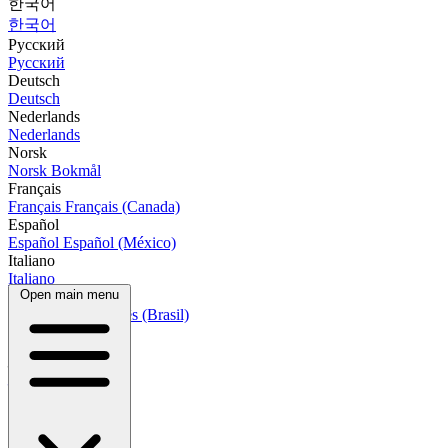
한국어
한국어
Русский
Русский
Deutsch
Deutsch
Nederlands
Nederlands
Norsk
Norsk Bokmål
Français
Français
Français (Canada)
Español
Español
Español (México)
Italiano
Italiano
Open main menu
Português
Português
Português (Brasil)
العربية
العربية
हिन्दी
हिन्दी
বাংলা
বাংলা
Bahasa