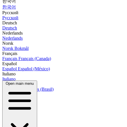
한국어
한국어
Русский
Русский
Deutsch
Deutsch
Nederlands
Nederlands
Norsk
Norsk Bokmål
Français
Français
Français (Canada)
Español
Español
Español (México)
Italiano
Italiano
Open main menu
Português
Português
Português (Brasil)
العربية
العربية
हिन्दी
हिन्दी
বাংলা
বাংলা
Bahasa