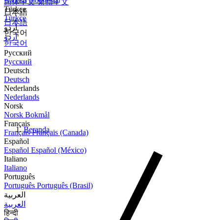
Bahasa Indonesia
简体中文
繁體中文
Türkçe
日本語
Türkçe
日本語
اردو
한국어
اردو
한국어
Русский
Русский
Deutsch
Deutsch
Nederlands
Nederlands
Norsk
Norsk Bokmål
Français
Beranda
Français
Français (Canada)
Español
Español
Español (México)
Italiano
Italiano
Português
Português
Português (Brasil)
العربية
العربية
हिन्दी