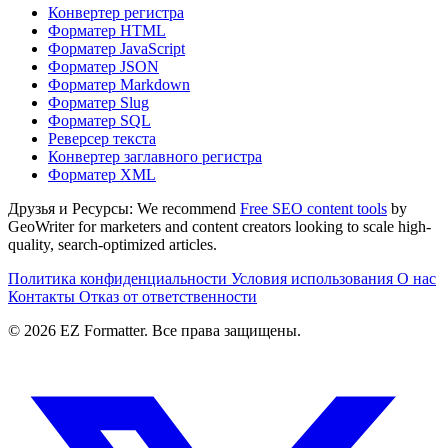
Конвертер регистра
Форматер HTML
Форматер JavaScript
Форматер JSON
Форматер Markdown
Форматер Slug
Форматер SQL
Реверсер текста
Конвертер заглавного регистра
Форматер XML
Друзья и Ресурсы:
We recommend
Free SEO content tools
by
GeoWriter for marketers and content creators looking to scale high-
quality, search-optimized articles.
Политика конфиденциальности
Условия использования
О нас
Контакты
Отказ от ответственности
© 2026 EZ Formatter. Все права защищены.