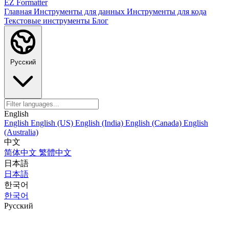
EZ Formatter
Главная
Инструменты для данных
Инструменты для кода
Текстовые инструменты
Блог
Русский
English
English
English (US)
English (India)
English (Canada)
English
(Australia)
中文
简体中文
繁體中文
日本語
日本語
한국어
한국어
Русский