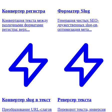
Конвертер регистра
Форматер Slug
Конвертация текста между
Генерация чистых SEO-
различными форматами
дружественных slug-ов,
регистра: верх...
оптимизация мета...
Конвертер slug в текст
Реверсер текста
Преобразование URL-слагов
Переворот текста, инверсия