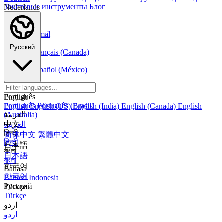
Текстовые инструменты
Блог
Nederlands
Nederlands
Norsk
Norsk Bokmål
Français
Русский
Français
Français (Canada)
Español
Español
Español (México)
Italiano
Italiano
Português
English
Português
Português (Brasil)
English
English (US)
English (India)
English (Canada)
English
العربية
(Australia)
العربية
中文
हिन्दी
简体中文
繁體中文
हिन्दी
日本語
বাংলা
日本語
বাংলা
한국어
Bahasa
한국어
Bahasa Indonesia
Русский
Türkçe
Türkçe
اردو
اردو