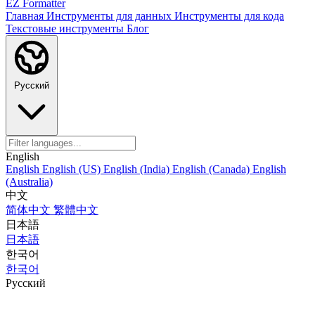
EZ Formatter
Главная
Инструменты для данных
Инструменты для кода
Текстовые инструменты
Блог
Русский
English
English
English (US)
English (India)
English (Canada)
English
(Australia)
中文
简体中文
繁體中文
日本語
日本語
한국어
한국어
Русский