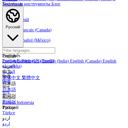
Текстовые инструменты
Блог
Nederlands
Nederlands
Norsk
Norsk Bokmål
Français
Русский
Français
Français (Canada)
Español
Español
Español (México)
Italiano
Italiano
Português
English
Português
Português (Brasil)
English
English (US)
English (India)
English (Canada)
English
العربية
(Australia)
العربية
中文
हिन्दी
简体中文
繁體中文
हिन्दी
日本語
বাংলা
日本語
বাংলা
한국어
Bahasa
한국어
Bahasa Indonesia
Русский
Türkçe
Türkçe
اردو
اردو