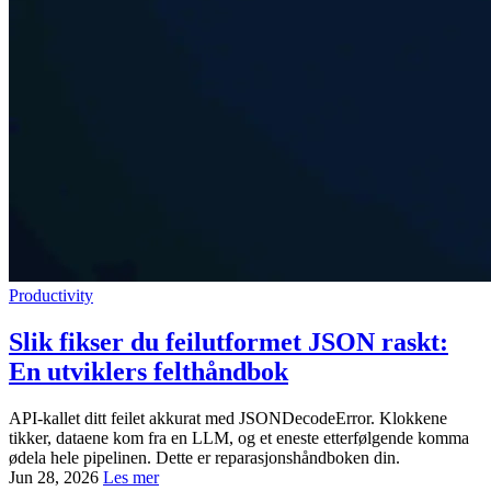
Productivity
Slik fikser du feilutformet JSON raskt:
En utviklers felthåndbok
API-kallet ditt feilet akkurat med JSONDecodeError. Klokkene
tikker, dataene kom fra en LLM, og et eneste etterfølgende komma
ødela hele pipelinen. Dette er reparasjonshåndboken din.
Jun 28, 2026
Les mer