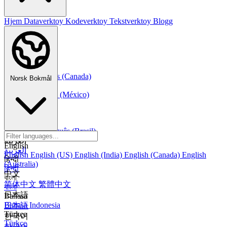
Hjem
Dataverktoy
Kodeverktoy
Tekstverktoy
Blogg
Norsk Bokmål
Français
Français
Français (Canada)
Norsk Bokmål
Español
Español
Español (México)
Italiano
Italiano
Português
Português
Português (Brasil)
العربية
English
العربية
English
English (US)
English (India)
English (Canada)
English
हिन्दी
(Australia)
हिन्दी
中文
বাংলা
简体中文
繁體中文
বাংলা
日本語
Bahasa
Bahasa Indonesia
日本語
Türkçe
한국어
Türkçe
한국어