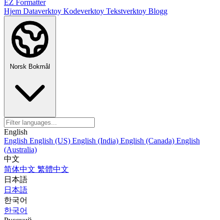
EZ Formatter
Hjem
Dataverktoy
Kodeverktoy
Tekstverktoy
Blogg
Norsk Bokmål
English
English
English (US)
English (India)
English (Canada)
English
(Australia)
中文
简体中文
繁體中文
日本語
日本語
한국어
한국어