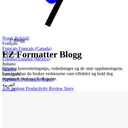
Norsk Bokmål
Blogg
Français
Français
Français (Canada)
EZ Formatter Blogg
Español
Español
Español (México)
Italiano
Oppdag konverteringstips, veiledninger og de siste oppdateringene.
Italiano
Lær hvordan du bruker verktoyene vare effektivt og hold deg
Português
oppdatert med nye funksjoner.
Português
Português (Brasil)
العربية
Alle innlegg
Productivity
Review
Story
العربية
हिन्दी
हिन्दी
বাংলা
বাংলা
Bahasa
Bahasa Indonesia
Türkçe