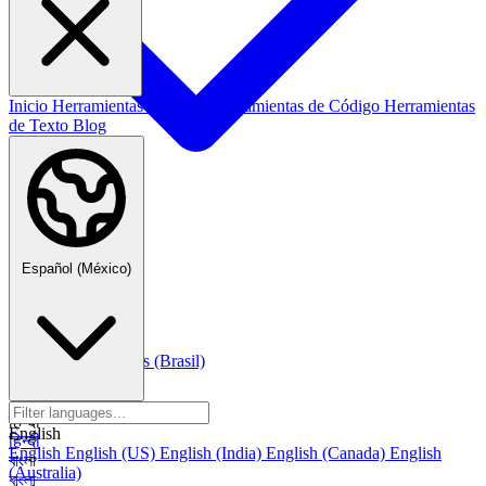
Inicio
Herramientas de Datos
Herramientas de Código
Herramientas
de Texto
Blog
Español (México)
Español (México)
Italiano
Italiano
Português
Português
Português (Brasil)
العربية
العربية
हिन्दी
English
हिन्दी
English
English (US)
English (India)
English (Canada)
English
বাংলা
(Australia)
বাংলা