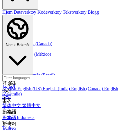
Hjem
Dataverktoy
Kodeverktoy
Tekstverktoy
Blogg
Norsk Bokmål
Français
Français
Français (Canada)
Norsk Bokmål
Español
Español
Español (México)
Italiano
Italiano
Português
Português
Português (Brasil)
العربية
English
العربية
English
English (US)
English (India)
English (Canada)
English
हिन्दी
(Australia)
हिन्दी
中文
বাংলা
简体中文
繁體中文
বাংলা
日本語
Bahasa
Bahasa Indonesia
日本語
Türkçe
한국어
Türkçe
한국어