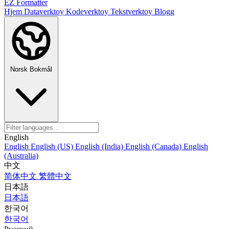
EZ Formatter
Hjem
Dataverktoy
Kodeverktoy
Tekstverktoy
Blogg
Norsk Bokmål
English
English
English (US)
English (India)
English (Canada)
English
(Australia)
中文
简体中文
繁體中文
日本語
日本語
한국어
한국어