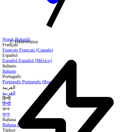
Norsk Bokmål
Tekstverktoy
Français
Français
Français (Canada)
Español
Español
Español (México)
Italiano
Italiano
Português
Português
Português (Brasil)
العربية
العربية
हिन्दी
हिन्दी
বাংলা
বাংলা
Bahasa
Bahasa Indonesia
Türkçe