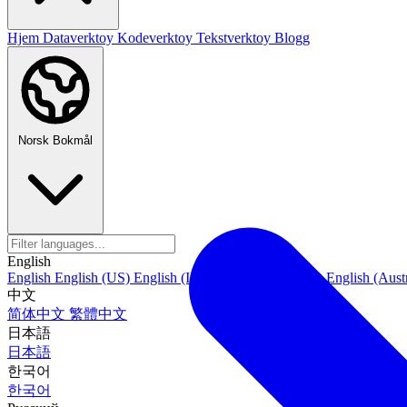
Hjem
Dataverktoy
Kodeverktoy
Tekstverktoy
Blogg
Norsk Bokmål
English
English
English (US)
English (India)
English (Canada)
English (Austr
中文
简体中文
繁體中文
日本語
日本語
한국어
한국어