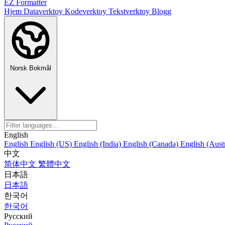
EZ Formatter
Hjem
Dataverktoy
Kodeverktoy
Tekstverktoy
Blogg
Norsk Bokmål
English
English
English (US)
English (India)
English (Canada)
English (Austr
中文
简体中文
繁體中文
日本語
日本語
한국어
한국어
Русский