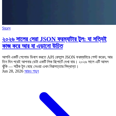
Story
২০২৬ সালের সেরা JSON ফরম্যাটার টুল: যা সত্যিই
কাজ করে আর যা এড়ানো উচিত
আপনি একটি পেলোড ডিবাগ করতে API রেসপন্স JSON ফরম্যাটারে পেস্ট করেন, আর
তিন দিন পরেই আপনার ডেটা একটি লিক রিপোর্টে দেখা যায়। ২০২৬ সালে এটি আসল
ঝুঁকি — সঠিক টুল বেছে নেওয়া এখন নিরাপত্তার সিদ্ধান্ত।
Jun 28, 2026
আরও পড়ুন