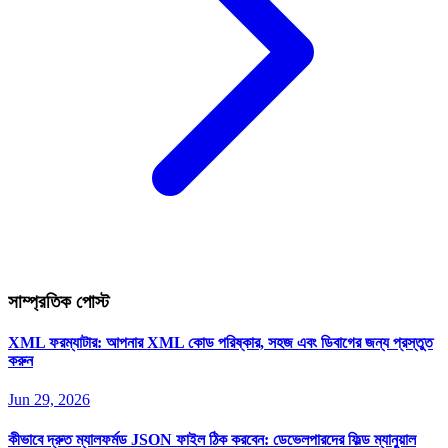
সাম্প্রতিক পোস্ট
XML ফরম্যাটার: আপনার XML কোড পরিষ্কার, সহজ এবং ডিবাগের জন্য প্রস্তুত
করুন
Jun 29, 2026
কীভাবে দ্রুত ম্যালফর্মড JSON ফাইল ঠিক করবেন: ডেভেলপারদের ফিল্ড ম্যানুয়াল