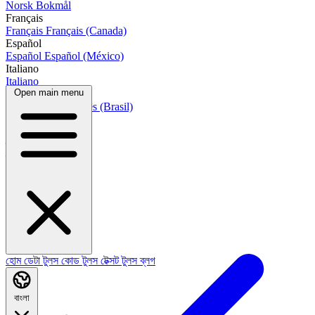
Norsk Bokmål
Français
Français
Français (Canada)
Español
Español
Español (México)
Italiano
Italiano
Open main menu
Português
Português
Português (Brasil)
العربية
العربية
हिन्दी
हिन्दी
বাংলা
হোম
ডেটা টুলস
কোড টুলস
টেক্সট টুলস
ব্লগ
বাংলা