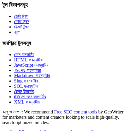
টুল বিভাগসমূহ
ডেটা টুলস
কোড টুলস
টেক্সট টুলস
ব্লগ
জনপ্রিয় টুলসমূহ
কেস কনভার্টার
HTML ফরম্যাটার
JavaScript ফরম্যাটার
JSON ফরম্যাটার
Markdown ফরম্যাটার
Slug ফরম্যাটার
SQL ফরম্যাটার
টেক্সট রিভার্সার
টাইটেল কেস কনভার্টার
XML ফরম্যাটার
বন্ধু ও সম্পদ:
We recommend
Free SEO content tools
by GeoWriter
for marketers and content creators looking to scale high-quality,
search-optimized articles.