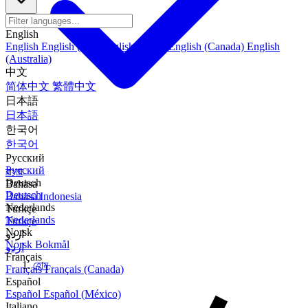
English
English
English (US)
English (India)
English (Canada)
English
(Australia)
中文
简体中文
繁體中文
日本語
日本語
한국어
한국어
Русский
Русский
বাংলা
Deutsch
Bahasa
Deutsch
Bahasa Indonesia
Nederlands
Türkçe
Nederlands
Türkçe
Norsk
اردو
Norsk Bokmål
اردو
Français
হোম
Français
Français (Canada)
Español
Español
Español (México)
Italiano