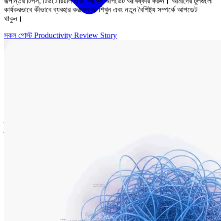
রূপান্তর টিপস, টিউটোরিয়াল এবং সর্বশেষ আপডেট আবিষ্কার করুন। আমাদের টুলগুলো
কার্যকরভাবে কীভাবে ব্যবহার করবেন তা শিখুন এবং নতুন বৈশিষ্ট্য সম্পর্কে আপডেট
থাকুন।
সকল পোস্ট
Productivity
Review
Story
বাংলা
Bahasa
Bahasa Indonesia
Türkçe
Türkçe
اردو
اردو