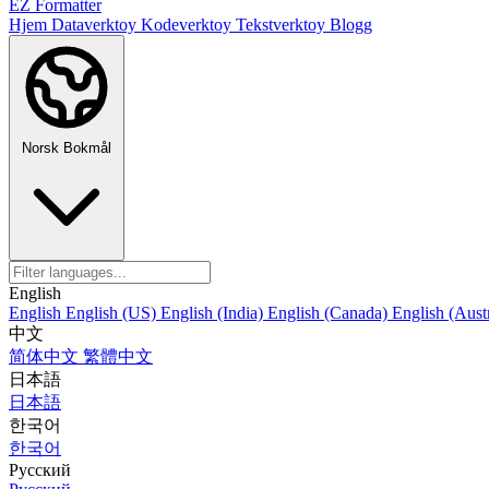
EZ Formatter
Hjem
Dataverktoy
Kodeverktoy
Tekstverktoy
Blogg
Norsk Bokmål
English
English
English (US)
English (India)
English (Canada)
English (Austr
中文
简体中文
繁體中文
日本語
日本語
한국어
한국어
Русский