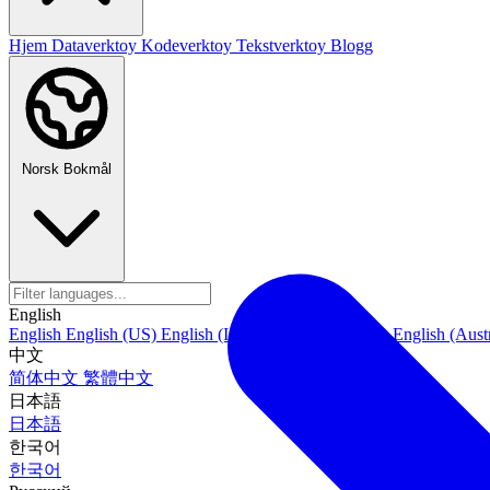
Hjem
Dataverktoy
Kodeverktoy
Tekstverktoy
Blogg
Norsk Bokmål
English
English
English (US)
English (India)
English (Canada)
English (Austr
中文
简体中文
繁體中文
日本語
日本語
한국어
한국어