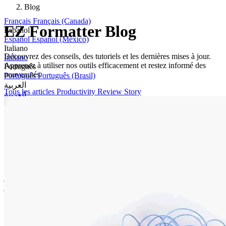
Blog
Français
Français (Canada)
EZ Formatter Blog
Español
Español
Español (México)
Italiano
Découvrez des conseils, des tutoriels et les dernières mises à jour.
Italiano
Apprenez à utiliser nos outils efficacement et restez informé des
Português
nouveautés.
Português
Português (Brasil)
العربية
Tous les articles
Productivity
Review
Story
العربية
हिन्दी
हिन्दी
বাংলা
বাংলা
Bahasa
Bahasa Indonesia
Türkçe
Türkçe
اردو
اردو