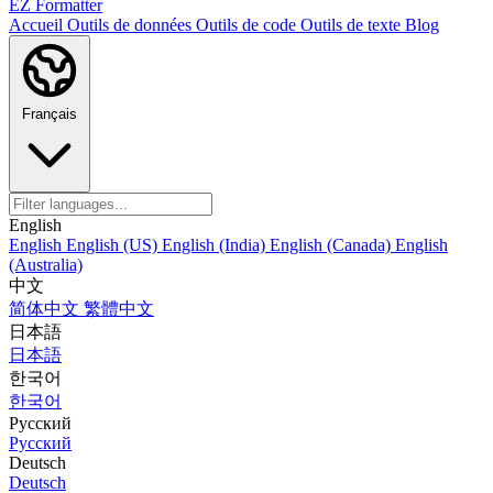
EZ Formatter
Accueil
Outils de données
Outils de code
Outils de texte
Blog
Français
English
English
English (US)
English (India)
English (Canada)
English
(Australia)
中文
简体中文
繁體中文
日本語
日本語
한국어
한국어
Русский
Русский
Deutsch
Deutsch