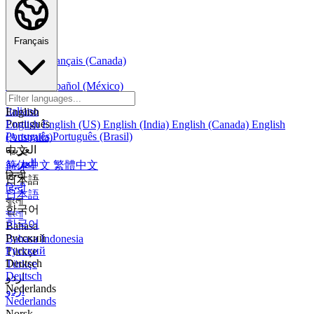
Français
Français
Français (Canada)
Español
Español
Español (México)
Italiano
Italiano
English
Português
English
English (US)
English (India)
English (Canada)
English
Português
Português (Brasil)
(Australia)
العربية
中文
العربية
简体中文
繁體中文
हिन्दी
日本語
हिन्दी
日本語
বাংলা
한국어
বাংলা
한국어
Bahasa
Русский
Bahasa Indonesia
Русский
Türkçe
Deutsch
Türkçe
Deutsch
اردو
Nederlands
اردو
Nederlands
Norsk