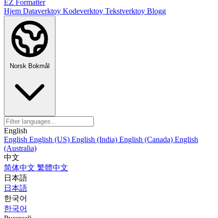
EZ Formatter
Hjem
Dataverktoy
Kodeverktoy
Tekstverktoy
Blogg
Norsk Bokmål
English
English
English (US)
English (India)
English (Canada)
English
(Australia)
中文
简体中文
繁體中文
日本語
日本語
한국어
한국어