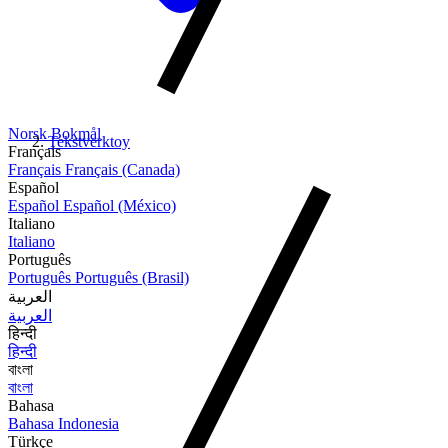
Norsk Bokmål
Tekstverktoy
Français
Français
Français (Canada)
Español
Español
Español (México)
Italiano
Italiano
Português
Português
Português (Brasil)
العربية
العربية
हिन्दी
हिन्दी
বাংলা
বাংলা
Bahasa
Bahasa Indonesia
Türkçe