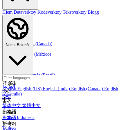
Hjem
Dataverktoy
Kodeverktoy
Tekstverktoy
Blogg
Norsk Bokmål
Français
Français
Français (Canada)
Norsk Bokmål
Español
Español
Español (México)
Italiano
Italiano
Português
Português
Português (Brasil)
العربية
English
العربية
English
English (US)
English (India)
English (Canada)
English
हिन्दी
(Australia)
हिन्दी
中文
বাংলা
简体中文
繁體中文
বাংলা
日本語
Bahasa
Bahasa Indonesia
日本語
Türkçe
한국어
Türkçe
한국어