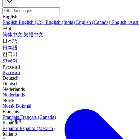
English
English
English (US)
English (India)
English (Canada)
English (Austr
中文
简体中文
繁體中文
日本語
日本語
한국어
한국어
Русский
Русский
Deutsch
Deutsch
Nederlands
Nederlands
Norsk
Norsk Bokmål
Français
Français
Français (Canada)
होम
Español
Español
Español (México)
Italiano