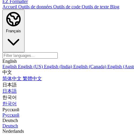
EZ Formatter
Accueil
Outils de données
Outils de code
Outils de texte
Blog
Français
English
English
English (US)
English (India)
English (Canada)
English (Austr
中文
简体中文
繁體中文
日本語
日本語
한국어
한국어
Русский
Русский
Deutsch
Deutsch
Nederlands