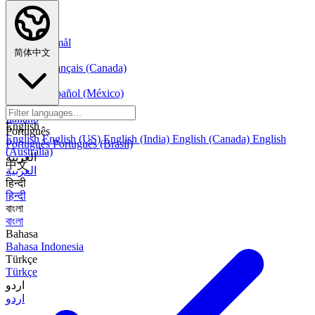
Nederlands
Nederlands
Norsk
Norsk Bokmål
简体中文
Français
Français
Français (Canada)
Español
Español
Español (México)
Italiano
Italiano
English
Português
English
English (US)
English (India)
English (Canada)
English
Português
Português (Brasil)
(Australia)
العربية
中文
العربية
हिन्दी
हिन्दी
বাংলা
বাংলা
Bahasa
Bahasa Indonesia
Türkçe
Türkçe
اردو
اردو