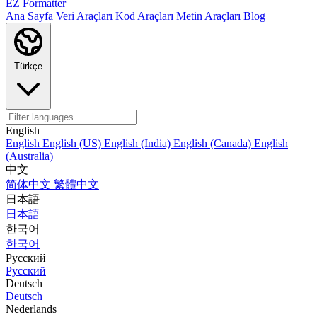
EZ Formatter
Ana Sayfa
Veri Araçları
Kod Araçları
Metin Araçları
Blog
Türkçe
English
English
English (US)
English (India)
English (Canada)
English
(Australia)
中文
简体中文
繁體中文
日本語
日本語
한국어
한국어
Русский
Русский
Deutsch
Deutsch
Nederlands