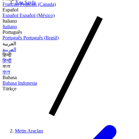
Ana Sayfa
Français
Français (Canada)
Español
Español
Español (México)
Italiano
Italiano
Português
Português
Português (Brasil)
العربية
العربية
हिन्दी
हिन्दी
বাংলা
বাংলা
Bahasa
Bahasa Indonesia
Türkçe
Metin Araçları