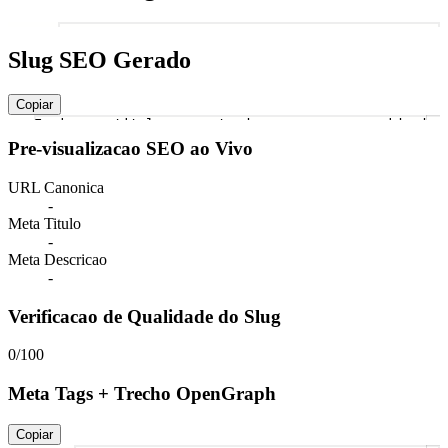
1
Slug SEO Gerado
Copiar
Insira um titulo ou conteudo para gerar a saida do
s
Pre-visualizacao SEO ao Vivo
URL Canonica
-
Meta Titulo
-
Meta Descricao
-
Verificacao de Qualidade do Slug
0/100
Meta Tags + Trecho OpenGraph
Copiar