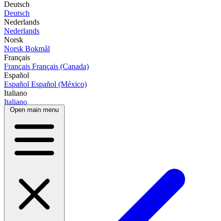
Deutsch
Deutsch
Nederlands
Nederlands
Norsk
Norsk Bokmål
Français
Français
Français (Canada)
Español
Español
Español (México)
Italiano
Italiano
Open main menu
Português