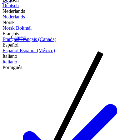
اردو
Deutsch
Nederlands
Nederlands
Norsk
Norsk Bokmål
Français
Inicio
Français
Français (Canada)
Español
Español
Español (México)
Italiano
Italiano
Português