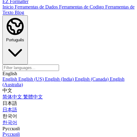
EZ Formatter
Inicio
Ferramentas de Dados
Ferramentas de Codigo
Ferramentas de
Texto
Blog
Português
English
English
English (US)
English (India)
English (Canada)
English
(Australia)
中文
简体中文
繁體中文
日本語
日本語
한국어
한국어
Русский
Русский