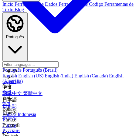
Inicio
Ferramentas de Dados
Ferramentas de Codigo
Ferramentas de
Texto
Blog
Português
Português
Português (Brasil)
English
العربية
English
English (US)
English (India)
English (Canada)
English
(Australia)
العربية
हिन्दी
中文
हिन्दी
简体中文
繁體中文
বাংলা
日本語
বাংলা
日本語
Bahasa
한국어
Bahasa Indonesia
한국어
Türkçe
Русский
Türkçe
Русский
اردو
Deutsch