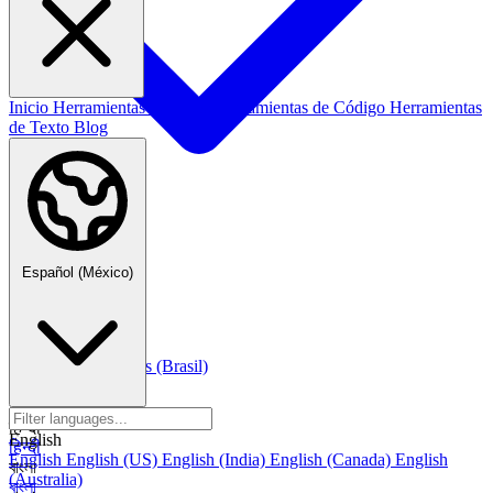
Inicio
Herramientas de Datos
Herramientas de Código
Herramientas
de Texto
Blog
Español (México)
Español (México)
Italiano
Italiano
Português
Português
Português (Brasil)
العربية
العربية
हिन्दी
English
हिन्दी
English
English (US)
English (India)
English (Canada)
English
বাংলা
(Australia)
বাংলা