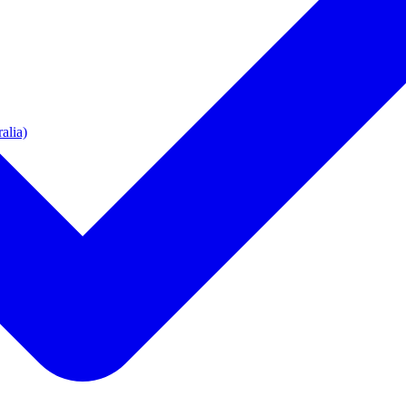
alia)