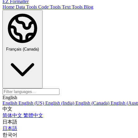
EZ Formatter
Home
Data Tools
Code Tools
Text Tools
Blog
Français (Canada)
English
English
English (US)
English (India)
English (Canada)
English (Austr
中文
简体中文
繁體中文
日本語
日本語
한국어