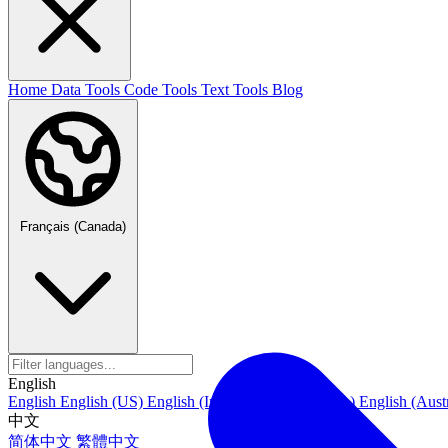
Home
Data Tools
Code Tools
Text Tools
Blog
Français (Canada)
English
English
English (US)
English (India)
English (Canada)
English (Austr
中文
简体中文
繁體中文