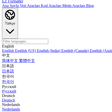
EZ Formatter
Ana Sayfa
Veri Araçları
Kod Araçları
Metin Araçları
Blog
Türkçe
English
English
English (US)
English (India)
English (Canada)
English (Austr
中文
简体中文
繁體中文
日本語
日本語
한국어
한국어
Русский
Русский
Deutsch
Deutsch
Nederlands
Nederlands