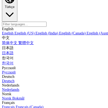
Türkçe
English
English
English (US)
English (India)
English (Canada)
English (Austr
中文
简体中文
繁體中文
日本語
日本語
한국어
한국어
Русский
Русский
Deutsch
Deutsch
Nederlands
Nederlands
Norsk
Norsk Bokmål
Français
Français
Français (Canada)