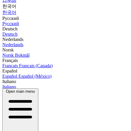
日本語
한국어
한국어
Русский
Русский
Deutsch
Deutsch
Nederlands
Nederlands
Norsk
Norsk Bokmål
Français
Français
Français (Canada)
Español
Español
Español (México)
Italiano
Italiano
Open main menu
Português
Português