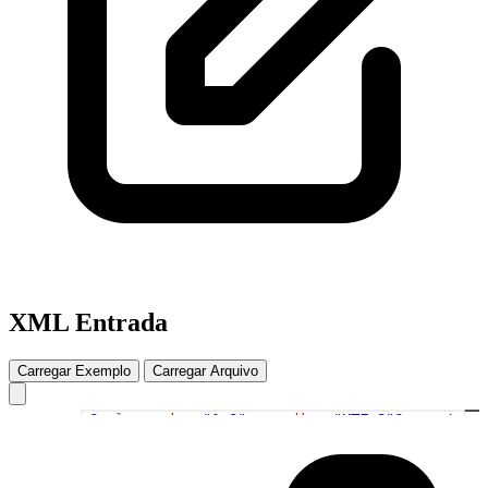
XML Entrada
Carregar Exemplo
Carregar Arquivo
<?
xml
version
=
"1.0"
encoding
=
"UTF-8"?><
root
><
p
1