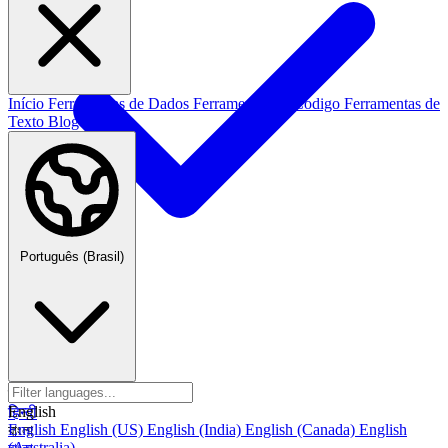
Início
Ferramentas de Dados
Ferramentas de Codigo
Ferramentas de
Texto
Blog
Português (Brasil)
Português (Brasil)
العربية
العربية
हिन्दी
English
हिन्दी
English
English (US)
English (India)
English (Canada)
English
বাংলা
(Australia)