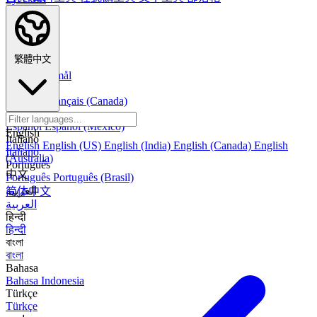
Deutsch
Deutsch
Nederlands
Nederlands
繁體中文
Norsk
Norsk Bokmål
Français
Français
Français (Canada)
Español
Español
Español (México)
English
Italiano
English
English (US)
English (India)
English (Canada)
English
Italiano
(Australia)
Português
中文
Português
Português (Brasil)
العربية
简体中文
العربية
हिन्दी
हिन्दी
বাংলা
বাংলা
Bahasa
Bahasa Indonesia
Türkçe
Türkçe