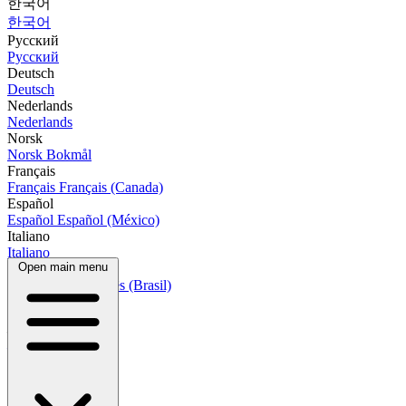
한국어
한국어
Русский
Русский
Deutsch
Deutsch
Nederlands
Nederlands
Norsk
Norsk Bokmål
Français
Français
Français (Canada)
Español
Español
Español (México)
Italiano
Italiano
Open main menu
Português
Português
Português (Brasil)
العربية
العربية
हिन्दी
हिन्दी
বাংলা
বাংলা
Bahasa