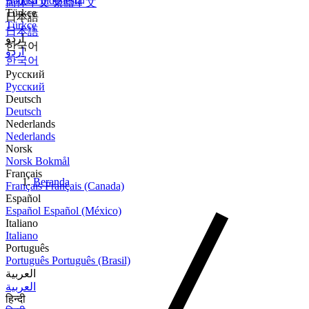
Bahasa Indonesia
简体中文
繁體中文
Türkçe
日本語
Türkçe
日本語
اردو
한국어
اردو
한국어
Русский
Русский
Deutsch
Deutsch
Nederlands
Nederlands
Norsk
Norsk Bokmål
Français
Beranda
Français
Français (Canada)
Español
Español
Español (México)
Italiano
Italiano
Português
Português
Português (Brasil)
العربية
العربية
हिन्दी