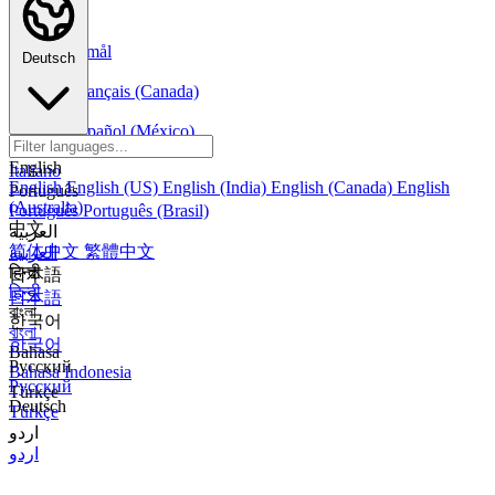
Nederlands
Norsk
Norsk Bokmål
Deutsch
Français
Français
Français (Canada)
Español
Español
Español (México)
Italiano
English
Italiano
English
English (US)
English (India)
English (Canada)
English
Português
(Australia)
Português
Português (Brasil)
中文
العربية
简体中文
繁體中文
العربية
हिन्दी
日本語
हिन्दी
日本語
বাংলা
한국어
বাংলা
한국어
Bahasa
Русский
Bahasa Indonesia
Русский
Türkçe
Deutsch
Türkçe
اردو
اردو