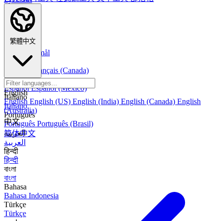
Deutsch
Deutsch
Nederlands
Nederlands
繁體中文
Norsk
Norsk Bokmål
Français
Français
Français (Canada)
Español
Español
Español (México)
English
Italiano
English
English (US)
English (India)
English (Canada)
English
Italiano
(Australia)
Português
中文
Português
Português (Brasil)
العربية
简体中文
العربية
हिन्दी
हिन्दी
বাংলা
বাংলা
Bahasa
Bahasa Indonesia
Türkçe
Türkçe