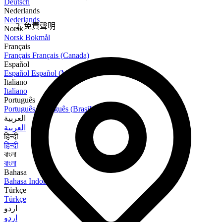
Deutsch
Nederlands
Nederlands
免責聲明
Norsk
Norsk Bokmål
Français
Français
Français (Canada)
Español
Español
Español (México)
Italiano
Italiano
Português
Português
Português (Brasil)
العربية
العربية
हिन्दी
हिन्दी
বাংলা
বাংলা
Bahasa
Bahasa Indonesia
Türkçe
Türkçe
اردو
اردو