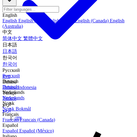
English
English
English (US)
English (India)
English (Canada)
English
(Australia)
中文
简体中文
繁體中文
日本語
日本語
한국어
한국어
Русский
Русский
বাংলা
Deutsch
Bahasa
Deutsch
Bahasa Indonesia
Nederlands
Türkçe
Nederlands
Türkçe
Norsk
اردو
Norsk Bokmål
اردو
Français
হোম
Français
Français (Canada)
Español
Español
Español (México)
Italiano