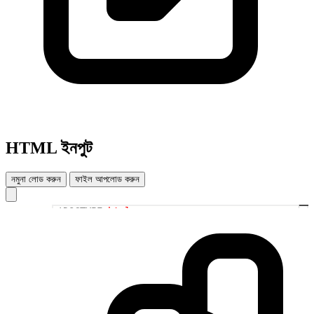
HTML ইনপুট
নমুনা লোড করুন
ফাইল আপলোড করুন
<!DOCTYPE
html
>
1