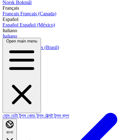
Norsk Bokmål
Français
Français
Français (Canada)
Español
Español
Español (México)
Italiano
Italiano
Open main menu
Português
Português
Português (Brasil)
العربية
العربية
हिन्दी
हिन्दी
বাংলা
হোম
ডেটা টুলস
কোড টুলস
টেক্সট টুলস
ব্লগ
বাংলা