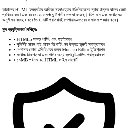
আমাদের HTML ফরম্যাটার অভিজ্ঞ সফটওয়্যার ইঞ্জিনিয়ারদের দ্বারা উন্নত যাদের ডেটা
প্রক্রিয়াকরণ এবং ওয়েব ডেভেলপমেন্টে গভীর দক্ষতা রয়েছে। শিল্প মান এবং সর্বোত্তম
অনুশীলন ব্যবহার করে তৈরি, এটি প্রতিবারই পেশাদার-স্তরের ফলাফল প্রদান করে।
মূল প্রযুক্তিগত বৈশিষ্ট্য:
• HTML5 সম্মত পার্সিং এবং যাচাইকরণ
• সুনির্দিষ্ট লাইন-বাই-লাইন রিপোর্টিং সহ উন্নত ত্রুটি সনাক্তকরণ
• পেশাদার কোড এডিটিংয়ের জন্য Monaco Editor ইন্টিগ্রেশন
• সর্বোচ্চ নিরাপত্তা এবং গতির জন্য ক্লায়েন্ট-সাইড প্রক্রিয়াকরণ
• ১০MB পর্যন্ত বড় HTML ফাইল সাপোর্ট