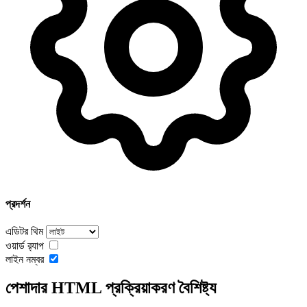
প্রদর্শন
এডিটর থিম
ওয়ার্ড র‍্যাপ
লাইন নম্বর
পেশাদার HTML প্রক্রিয়াকরণ বৈশিষ্ট্য