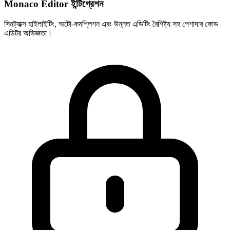
Monaco Editor ইন্টিগ্রেশন
সিনট্যাক্স হাইলাইটিং, অটো-কমপ্লিশন এবং উন্নত এডিটিং বৈশিষ্ট্য সহ পেশাদার কোড
এডিটর অভিজ্ঞতা।