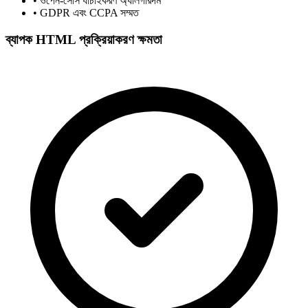
• ওপেন-সোর্স যাচাইকরণ অ্যালগরিদম
• GDPR এবং CCPA সম্মত
ব্যাপক HTML প্রক্রিয়াকরণ ক্ষমতা