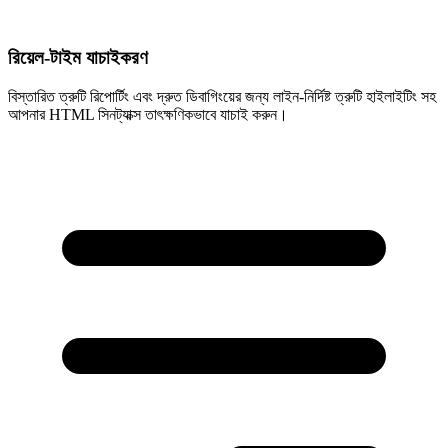
রিয়েল-টাইম যাচাইকরণ
বিস্তারিত ত্রুটি রিপোর্টিং এবং দ্রুত ডিবাগিংয়ের জন্য লাইন-নির্দিষ্ট ত্রুটি হাইলাইটিং সহ
আপনার HTML সিনট্যাক্স তাৎক্ষণিকভাবে যাচাই করুন।